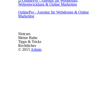
OnlinePro - Agentur für Webdesign & Online
Marketing
Slotcars
Meine Bahn
Tipps & Tricks
Rechtliches
© 2015
Admin